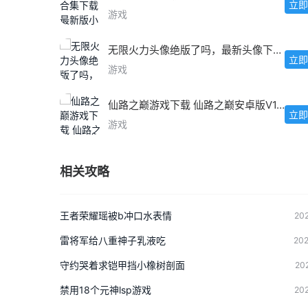
立即
游戏
无限火力头像绝版了吗，最新头像下载教程
立即
游戏
仙路之巅游戏下载 仙路之巅安卓版V1.0最新版
立即
游戏
相关攻略
王者荣耀瑶被b冲口水表情
202
雷将军给八重神子乳液吃
202
守约哭着求铠甲挡小橡树剖面
20
禁用18个元神lsp游戏
202