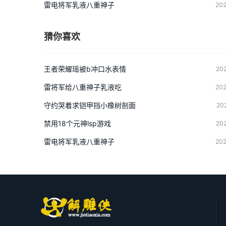
雷电将军乳液八重神子
202
猜你喜欢
王者荣耀瑶被b冲口水表情
202
雷将军给八重神子乳液吃
202
守约哭着求铠甲挡小橡树剖面
20
禁用18个元神lsp游戏
202
雷电将军乳液八重神子
202