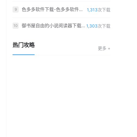
色多多软件下载-色多多软件「v6.4.7」重制版
1,313
次下载
9
御书屋自由的小说阅读器下载-御书屋自由的小说阅读器「v5.4.4」福利版
1,303
次下载
10
热门攻略
更多 +