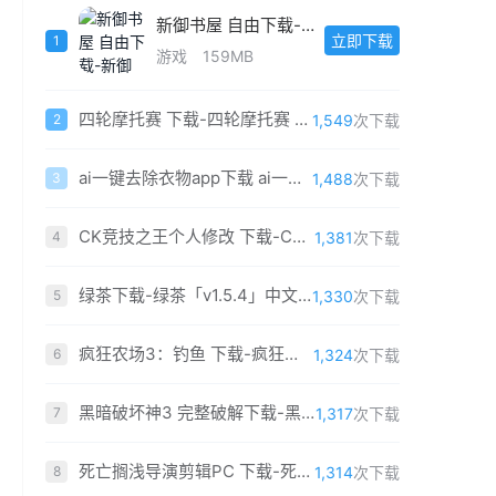
新御书屋 自由下载-新御书屋 自由「v9.1.4」官方版
立即下载
1
游戏
159MB
四轮摩托赛 下载-四轮摩托赛 免费中文版
1,549
次下载
2
ai一键去除衣物app下载 ai一键去除衣物软件免费安装
1,488
次下载
3
CK竞技之王个人修改 下载-CK竞技之王个人修改版2019 中文最新版
1,381
次下载
4
绿茶下载-绿茶「v1.5.4」中文版
1,330
次下载
5
疯狂农场3：钓鱼 下载-疯狂农场3：钓鱼 简体中文免费版
1,324
次下载
6
黑暗破坏神3 完整破解下载-黑暗破坏神3单机版最新版下载 完整最新(全DLC)
1,317
次下载
7
死亡搁浅导演剪辑PC 下载-死亡搁浅导演剪辑版PC版 免安装中文最新版（含百度网盘）
1,314
次下载
8