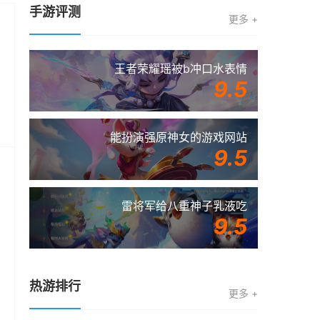
手游评测
更多 +
王者荣耀瑶被b冲口水表情
9.5
能扮演强原神女的游戏网站
9.5
雷将军给八重神子乳液吃
9.5
热游排行
更多 +