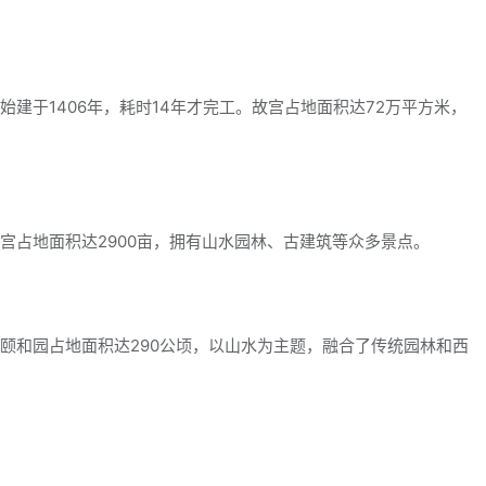
建于1406年，耗时14年才完工。故宫占地面积达72万平方米，
宫占地面积达2900亩，拥有山水园林、古建筑等众多景点。
颐和园占地面积达290公顷，以山水为主题，融合了传统园林和西