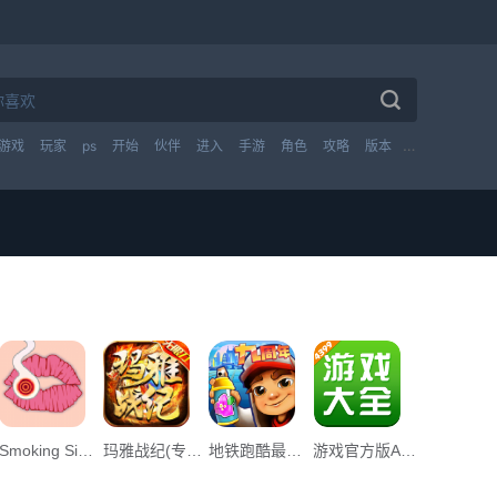
游戏
玩家
ps
开始
伙伴
进入
手游
角色
攻略
版本
技能
英雄
Smoking Simulator游戏中文手机版App下载_Smoking Simulator游戏中文手机版v1.0下载
玛雅战纪(专属无限刀) App下载_玛雅战纪(专属无限刀) v1.0下载
地铁跑酷最早墨西哥免费最新版下载_地铁跑酷最早墨西哥免费最新版下载安装v3.39.1下载
游戏官方版App下载_游戏官方版v1.0下载