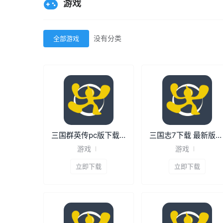
游戏
没有分类
全部游戏
三国群英传pc版下载 最新版v1.0.0
三国志7下载 最新版三国志7安卓IOS版下载
游戏
游戏
立即下载
立即下载