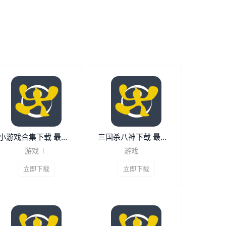
小游戏合集下载 最新版小游戏合集安卓IOS版
三国杀八神下载 最新版本V1.0
游戏
游戏
立即下载
立即下载