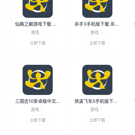
仙路之巅游戏下载 仙路之巅安卓版V1.0最新版
杀手3手机版下载 杀手3安卓IOS版最新下载
游戏
游戏
立即下载
立即下载
三国志10安卓版中文版下载
侠盗飞车5手机版下载安装教程
游戏
游戏
立即下载
立即下载