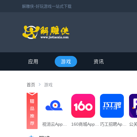
解雕侠-好玩游戏一站式下载
应用
游戏
资讯
首页
游戏
视消云App下载_“视消云”106.45M下载
160商城App下载_「160商城”22.09M下载
巧工招聘App下载_“巧工招聘”70.24M下载