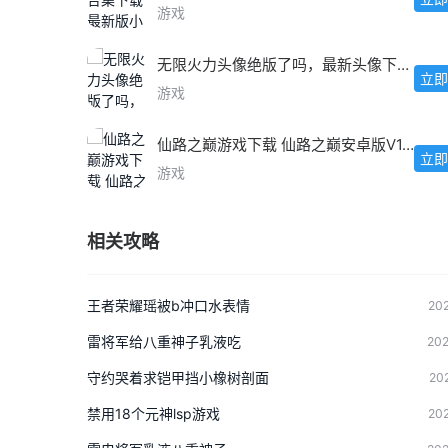
游戏
无限火力头像绝版了吗，最新头像下载教程
立即
游戏
仙路之巅游戏下载 仙路之巅安卓版V1.0最新版
立即
游戏
相关攻略
王者荣耀瑶被b冲口水表情
202
雷将军给八重神子乳液吃
202
守约哭着求铠甲挡小橡树剖面
20
禁用18个元神lsp游戏
202