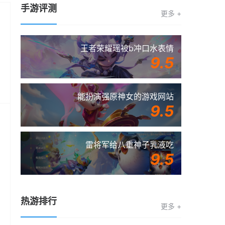
手游评测
更多 +
王者荣耀瑶被b冲口水表情
9.5
能扮演强原神女的游戏网站
9.5
雷将军给八重神子乳液吃
9.5
热游排行
更多 +