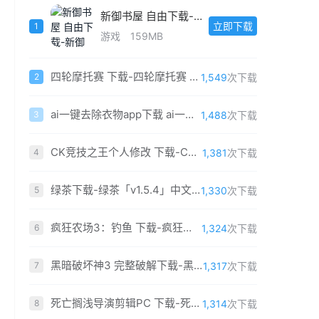
新御书屋 自由下载-新御书屋 自由「v9.1.4」官方版
立即下载
1
游戏
159MB
四轮摩托赛 下载-四轮摩托赛 免费中文版
1,549
次下载
2
ai一键去除衣物app下载 ai一键去除衣物软件免费安装
1,488
次下载
3
CK竞技之王个人修改 下载-CK竞技之王个人修改版2019 中文最新版
1,381
次下载
4
绿茶下载-绿茶「v1.5.4」中文版
1,330
次下载
5
疯狂农场3：钓鱼 下载-疯狂农场3：钓鱼 简体中文免费版
1,324
次下载
6
黑暗破坏神3 完整破解下载-黑暗破坏神3单机版最新版下载 完整最新(全DLC)
1,317
次下载
7
死亡搁浅导演剪辑PC 下载-死亡搁浅导演剪辑版PC版 免安装中文最新版（含百度网盘）
1,314
次下载
8