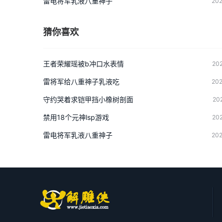
雷电将军乳液八重神子
202
猜你喜欢
王者荣耀瑶被b冲口水表情
202
雷将军给八重神子乳液吃
202
守约哭着求铠甲挡小橡树剖面
20
禁用18个元神lsp游戏
202
雷电将军乳液八重神子
202