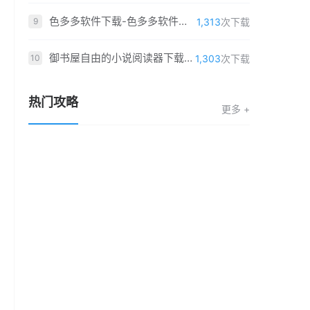
色多多软件下载-色多多软件「v6.4.7」重制版
1,313
次下载
9
御书屋自由的小说阅读器下载-御书屋自由的小说阅读器「v5.4.4」福利版
1,303
次下载
10
热门攻略
更多 +