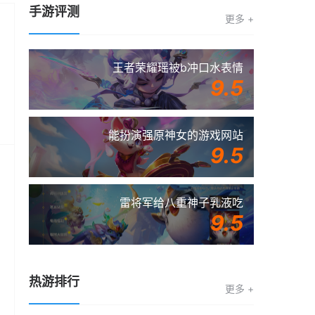
手游评测
更多 +
王者荣耀瑶被b冲口水表情
9.5
能扮演强原神女的游戏网站
9.5
雷将军给八重神子乳液吃
9.5
热游排行
更多 +