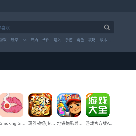
游戏
玩家
ps
开始
伙伴
进入
手游
角色
攻略
版本
技能
英雄
Smoking Simulator游戏中文手机版App下载_Smoking Simulator游戏中文手机版v1.0下载
玛雅战纪(专属无限刀) App下载_玛雅战纪(专属无限刀) v1.0下载
地铁跑酷最早墨西哥免费最新版下载_地铁跑酷最早墨西哥免费最新版下载安装v3.39.1下载
游戏官方版App下载_游戏官方版v1.0下载