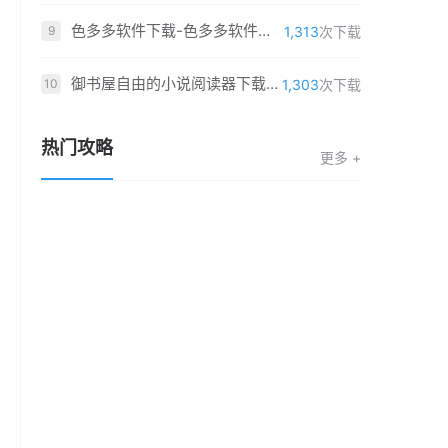
色多多软件下载-色多多软件「v6.4.7」重制版
1,313
次下载
9
御书屋自由的小说阅读器下载-御书屋自由的小说阅读器「v5.4.4」福利版
1,303
次下载
10
热门攻略
更多 +