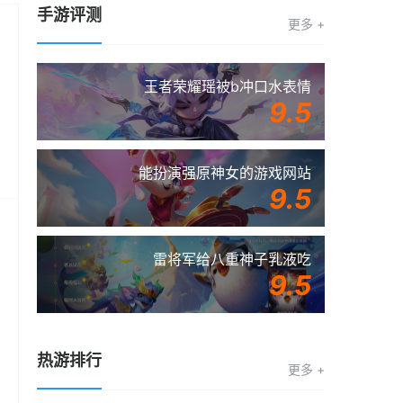
手游评测
更多 +
王者荣耀瑶被b冲口水表情
9.5
能扮演强原神女的游戏网站
9.5
雷将军给八重神子乳液吃
9.5
热游排行
更多 +