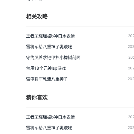
相关攻略
王者荣耀瑶被b冲口水表情
202
雷将军给八重神子乳液吃
202
守约哭着求铠甲挡小橡树剖面
20
禁用18个元神lsp游戏
202
雷电将军乳液八重神子
202
猜你喜欢
王者荣耀瑶被b冲口水表情
202
雷将军给八重神子乳液吃
202