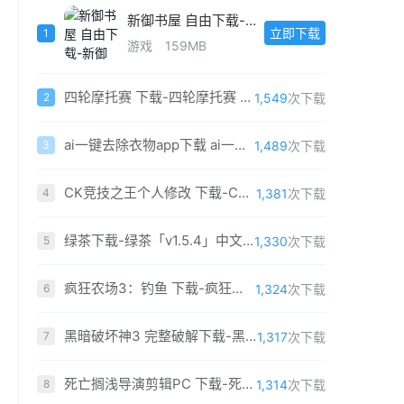
新御书屋 自由下载-新御书屋 自由「v9.1.4」官方版
立即下载
1
游戏
159MB
四轮摩托赛 下载-四轮摩托赛 免费中文版
1,549
次下载
2
ai一键去除衣物app下载 ai一键去除衣物软件免费安装
1,489
次下载
3
CK竞技之王个人修改 下载-CK竞技之王个人修改版2019 中文最新版
1,381
次下载
4
绿茶下载-绿茶「v1.5.4」中文版
1,330
次下载
5
疯狂农场3：钓鱼 下载-疯狂农场3：钓鱼 简体中文免费版
1,324
次下载
6
黑暗破坏神3 完整破解下载-黑暗破坏神3单机版最新版下载 完整最新(全DLC)
1,317
次下载
7
死亡搁浅导演剪辑PC 下载-死亡搁浅导演剪辑版PC版 免安装中文最新版（含百度网盘）
1,314
次下载
8