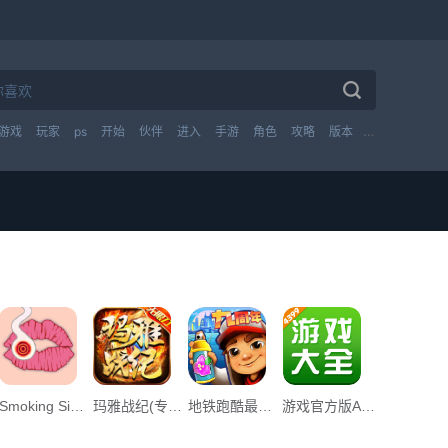
游戏
玩家
ps
开始
伙伴
进入
手游
角色
攻略
版本
技能
英雄
Smoking Simulator游戏中文手机版App下载_Smoking Simulator游戏中文手机版v1.0下载
玛雅战纪(专属无限刀) App下载_玛雅战纪(专属无限刀) v1.0下载
地铁跑酷最早墨西哥免费最新版下载_地铁跑酷最早墨西哥免费最新版下载安装v3.39.1下载
游戏官方版App下载_游戏官方版v1.0下载