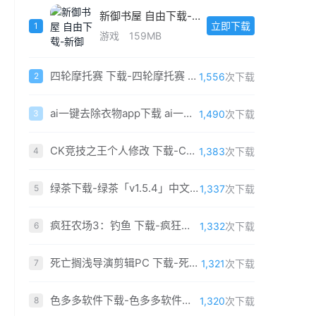
新御书屋 自由下载-新御书屋 自由「v9.1.4」官方版
立即下载
1
游戏
159MB
四轮摩托赛 下载-四轮摩托赛 免费中文版
1,556
次下载
2
ai一键去除衣物app下载 ai一键去除衣物软件免费安装
1,490
次下载
3
CK竞技之王个人修改 下载-CK竞技之王个人修改版2019 中文最新版
1,383
次下载
4
绿茶下载-绿茶「v1.5.4」中文版
1,337
次下载
5
疯狂农场3：钓鱼 下载-疯狂农场3：钓鱼 简体中文免费版
1,332
次下载
6
死亡搁浅导演剪辑PC 下载-死亡搁浅导演剪辑版PC版 免安装中文最新版（含百度网盘）
1,321
次下载
7
色多多软件下载-色多多软件「v6.4.7」重制版
1,320
次下载
8