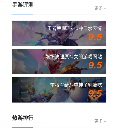
手游评测
更多 +
王者荣耀瑶被b冲口水表情
9.5
能扮演强原神女的游戏网站
9.5
雷将军给八重神子乳液吃
9.5
热游排行
更多 +