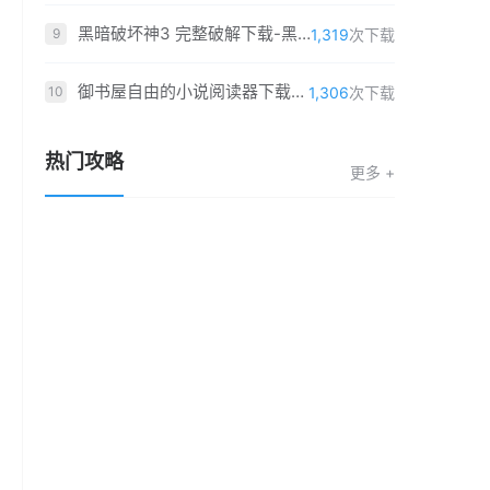
黑暗破坏神3 完整破解下载-黑暗破坏神3单机版最新版下载 完整最新(全DLC)
1,319
次下载
9
御书屋自由的小说阅读器下载-御书屋自由的小说阅读器「v5.4.4」福利版
1,306
次下载
10
热门攻略
更多 +