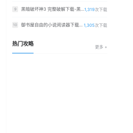
黑暗破坏神3 完整破解下载-黑暗破坏神3单机版最新版下载 完整最新(全DLC)
1,319
次下载
9
御书屋自由的小说阅读器下载-御书屋自由的小说阅读器「v5.4.4」福利版
1,305
次下载
10
热门攻略
更多 +