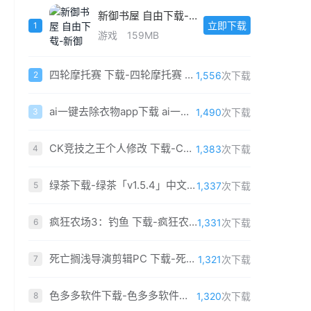
新御书屋 自由下载-新御书屋 自由「v9.1.4」官方版
立即下载
1
游戏
159MB
四轮摩托赛 下载-四轮摩托赛 免费中文版
1,556
次下载
2
ai一键去除衣物app下载 ai一键去除衣物软件免费安装
1,490
次下载
3
CK竞技之王个人修改 下载-CK竞技之王个人修改版2019 中文最新版
1,383
次下载
4
绿茶下载-绿茶「v1.5.4」中文版
1,337
次下载
5
疯狂农场3：钓鱼 下载-疯狂农场3：钓鱼 简体中文免费版
1,331
次下载
6
死亡搁浅导演剪辑PC 下载-死亡搁浅导演剪辑版PC版 免安装中文最新版（含百度网盘）
1,321
次下载
7
色多多软件下载-色多多软件「v6.4.7」重制版
1,320
次下载
8