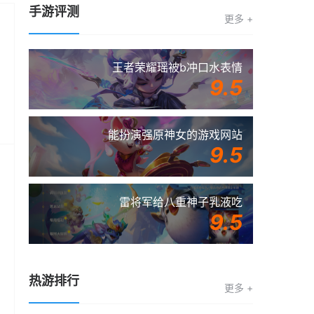
手游评测
更多 +
王者荣耀瑶被b冲口水表情
9.5
能扮演强原神女的游戏网站
9.5
雷将军给八重神子乳液吃
9.5
热游排行
更多 +