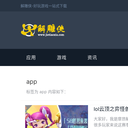
解雕侠-好玩游戏一站式下载
应用
游戏
资讯
app
标签为 app 内容如下：
lol云顶之弈
大家好，我是摩昂
很多玩家来说这赛季