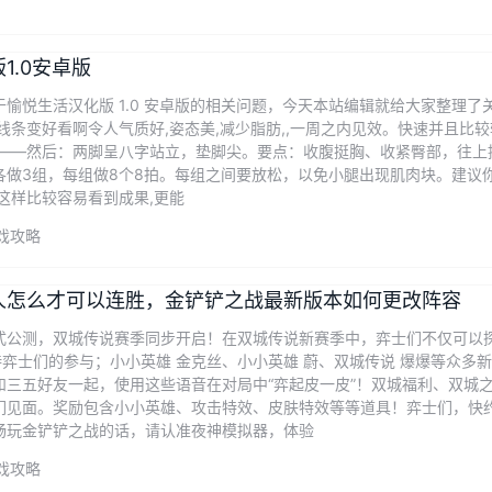
1.0安卓版
愉悦生活汉化版 1.0 安卓版的相关问题，今天本站编辑就给大家整理了关
线条变好看啊令人气质好,姿态美,减少脂肪,,一周之内见效。快速并且比较
笑——然后：两脚呈八字站立，垫脚尖。要点：收腹挺胸、收紧臀部，往上
各做3组，每组做8个8拍。每组之间要放松，以免小腿出现肌肉块。建议
这样比较容易看到成果,更能
戏攻略
人怎么才可以连胜，金铲铲之战最新版本如何更改阵容
式公测，双城传说赛季同步开启！在双城传说新赛季中，弈士们不仅可以探索
待弈士们的参与；小小英雄 金克丝、小小英雄 蔚、双城传说 爆爆等众
和三五好友一起，使用这些语音在对局中“弈起皮一皮”！双城福利、双城
们见面。奖励包含小小英雄、攻击特效、皮肤特效等等道具！弈士们，快约
畅玩金铲铲之战的话，请认准夜神模拟器，体验
戏攻略