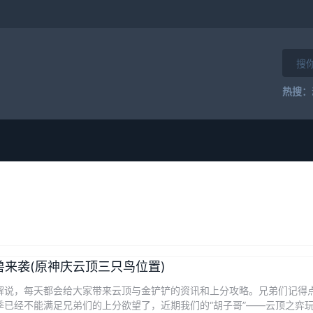
热搜：
怪兽来袭(原神庆云顶三只鸟位置)
解说，每天都会给大家带来云顶与金铲铲的资讯和上分攻略。兄弟们记得点
已经不能满足兄弟们的上分欲望了，近期我们的“胡子哥”——云顶之弈玩法总