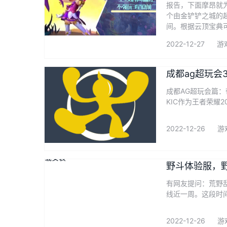
报告，下面摩昂就
个由金铲铲之城的
间。根据云顶宝典可
2022-12-27
游
成都ag超玩会3
成都AG超玩会篇：带着疑
KIC作为王者荣耀
2022-12-26
游
野斗体验服，
有网友提问：荒野
线近一周。这段时间
2022-12-26
游