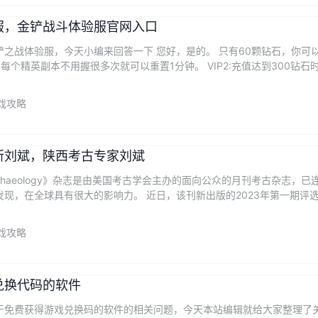
服，金铲战斗体验服官网入口
铲之战体验服，今天小编来回答一下 您好，是的。 只有60颗钻石，你
每个精英副本不用握很多次就可以重置1分钟。 VIP2:充值达到300钻石
戏攻略
所刘斌，陕西考古专家刘斌
chaeology》杂志是由美国考古学会主办的面向公众的月刊考古杂志，已连
现，在全球具有很大的影响力。 近日，该刊新出版的2023年第一期评选出
戏攻略
兑换代码的软件
于免费获得游戏兑换码的软件的相关问题，今天本站编辑就给大家整理了