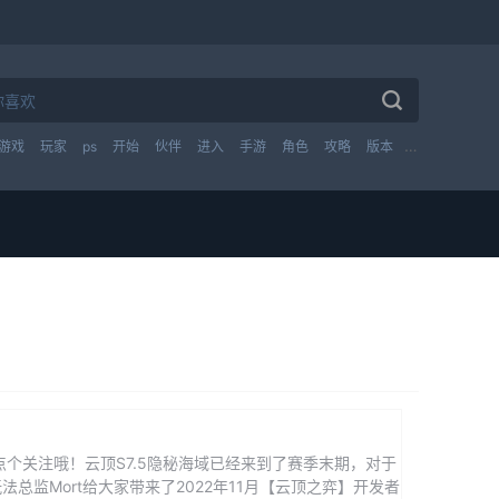
游戏
玩家
ps
开始
伙伴
进入
手游
角色
攻略
版本
技能
英雄
个关注哦！云顶S7.5隐秘海域已经来到了赛季末期，对于
监Mort给大家带来了2022年11月【云顶之弈】开发者