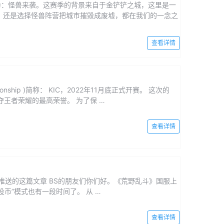
为：怪兽来袭。这赛季的背景来自于金铲铲之城，这里是一
，还是选择怪兽阵营把城市摧毁成废墟，都在我们的一念之
查看详情
ionship )简称： KIC，2022年11月底正式开赛。 这次的
夺王者荣耀的最高荣誉。 为了保 …
查看详情
推送的这篇文章 BS的朋友们你们好。《荒野乱斗》国服上
币”模式也有一段时间了。 从 …
查看详情