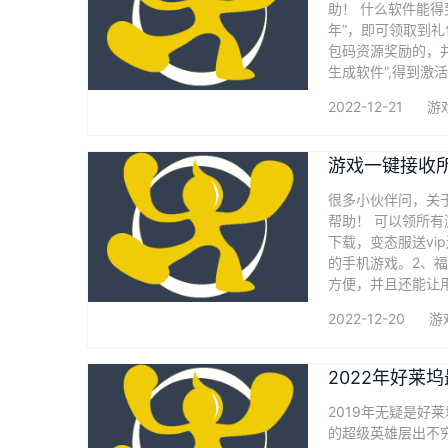
助！ 什么软件能得
年”，即可领取到礼
包码资源奖励的，
生成软件”,得到
2022-12-21
游
游戏一键接收
很多小伙伴问，关
帮助！ 可以领所有
下载，变态服送v
的手机游戏。2、
方便，并且还能让
2022-12-20
游
2022年好莱
2019年无疑是好
的超级英雄层出不