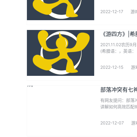
2022-12-17
游
《游四方》|希
2021.11.02农
(希腊语：，英语：
2022-12-15
游
部落冲突有七
有网友提问：部落
讲解如何高效匹配
2022-12-07
游