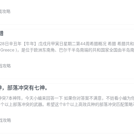
戏攻略
腊
历9月28日辛丑年【牛年】戊戌月甲寅日星期二第44周希腊概况 希腊 希腊共和国(希腊语
 Greece )，是位于欧洲东南角、巴尔干半岛南端的共和国家全国由半岛
戏攻略
神，部落冲突有七神。
冲突7本神阵，今天小编来回答一下 如果你对答案不满意，不妨看小编为
8个以上部落冲突的武器。希望这个8个以上高效兵种的部落冲突匹配策略
戏攻略