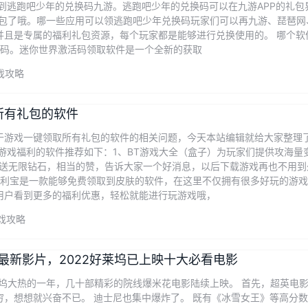
到逃跑吧少年的兑换码九游。逃跑吧少年的兑换码可以在九游APP的礼包
包了哦。哪一些应用可以领逃跑吧少年兑换码玩家们可以再九游、琵琶网、
并且是专属的福利礼包资源，每个玩家都是能够进行兑换使用的。 哪个软
激活码。迷你世界激活码领取软件是一个全新的获取
戏攻略
所有礼包的软件
于游戏一键领取所有礼包的软件的相关问题，今天本站编辑就给大家整理
游戏福利的软件推荐如下：1、BT游戏大全（盒子）为玩家们提供攻海量
ip送无限钻石，相当的赞，告诉大家一个好消息，以后下载游戏再也不用
福利宝是一款能够免费领取到皮肤的软件，在这里不仅拥有很多好玩的游
用户看到更多的福利优惠，轻松就能进行玩游戏哦，
戏攻略
坞最新影片，2022好莱坞已上映十大必看电影
莱坞大热的一年，几十部精彩的院线爆米花电影陆续上映。 首先，超英电
穷，想想就兴奋不已。 迪士尼也集中爆炸了。 既有《冰雪女王》等高分数