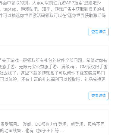
界面中领取的到，大家可以前往九游APP搜索“逃跑吧少
taptap、游戏贴吧、知乎、游戏广告中获取到很多的礼
件可以抽迷你世界激活码领取可以在“迷你世界获取激活码
查看详情
了关于游戏一键领取所有礼包的软件全部问题，希望对你有
变态手游、无限元宝公益服手游、满级vip、GM版权限手游
到处去找了，这些下载多游戏盒子可以帮你下载安装最热门
戏可以体验，还有丰富的礼包福利可以领取哦，礼品兑换更
查看详情
影备受瞩目。 漫威、DC都有力作登场，新登场，风格不同
的动画续集，也有《狮子王》等 …