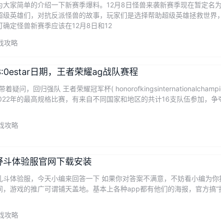
为大家简单的介绍一下新赛季爆料。12月8日怪兽来袭新赛季现在暂定名
超级英雄们，对抗反派怪兽的故事，玩家们是选择帮助超级英雄拯救世界
确定怪兽新赛季应该在12月8日和12
戏攻略
:0estar日期，王者荣耀ag战队赛程
问，回归强队 王者荣耀冠军杯( honorofkingsinternationalchamp
2022年的最高规格比赛，有来自不同国家和地区的共计16支队伍参加，争
戏攻略
野斗体验服官网下载安装
乱斗体验服，今天小编来回答一下 如果你对答案不满意，不妨看小编为你
，游戏的推广可谓铺天盖地。基本上各种app都有他们的海报，官方搞“投
戏攻略