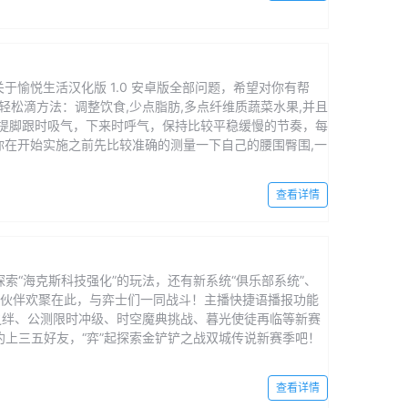
于愉悦生活汉化版 1.0 安卓版全部问题，希望对你有帮
轻松滴方法：调整饮食,少点脂肪,多点纤维质蔬菜水果,并且
提脚跟时吸气，下来时呼气，保持比较平稳缓慢的节奏，每
你在开始实施之前先比较准确的测量一下自己的腰围臀围,一
查看详情
“海克斯科技强化”的玩法，还有新系统“俱乐部系统”、
多新伙伴欢聚在此，与弈士们一同战斗！主播快捷语播报功能
之绊、公测限时冲级、时空魔典挑战、暮光使徒再临等新赛
上三五好友，“弈”起探索金铲铲之战双城传说新赛季吧！
查看详情