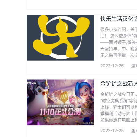
快乐生活汉化版
很多小伙伴问，关于
助！ 怎么使身体的
——面对镜子,微
天坚持早、中、晚
周之后再测量一次,
2022-12-25
游
金铲铲之战新
金铲铲之战今日正
“时空魔典系统”等
上线，弈士们可以
季福利活动与弈士
如果你想在电脑上
2022-12-25
游